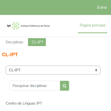
Entrar
Ir para o conteúdo principal
Página principal
Disciplinas
CL-IPT
CL-IPT
Categorias de disciplinas
Pesquisar disciplinas
Pesquisar disciplinas
Centro de Línguas IPT