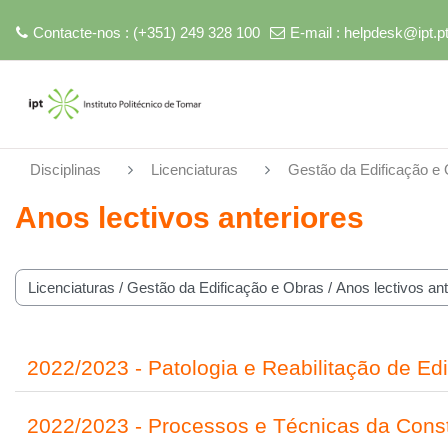
Contacte-nos : (+351) 249 328 100
E-mail :
helpdesk@ipt.p
Ir para o conteúdo principal
Disciplinas
Licenciaturas
Gestão da Edificação e
Anos lectivos anteriores
 de disciplinas
2022/2023 - Patologia e Reabilitação de Edi
2022/2023 - Processos e Técnicas da Const