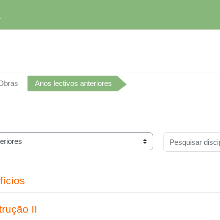
t
 Obras
Anos lectivos anteriores
Pesquisar discip
fícios
rução II