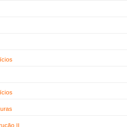
ícios
ícios
turas
ução II