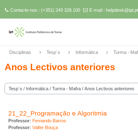
Contacte-nos : (+351) 249 328 100
E-mail :
helpdesk@ipt.p
Ir para o conteúdo principal
Disciplinas
Tesp´s
Informática
Turma - Maf
Anos Lectivos anteriores
 de disciplinas
21_22_Programação e Algoritmia
Professor:
Fernando Barros
Professor:
Valter Bouça