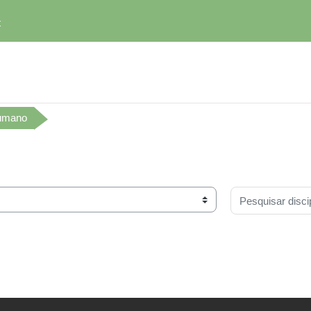
t
Humano
Pesquisar discip