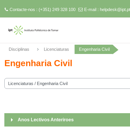
Contacte-nos : (+351) 249 328 100
E-mail :
helpdesk@ipt.p
Ir para o conteúdo principal
Disciplinas
Licenciaturas
Engenharia Civil
Engenharia Civil
 de disciplinas
Anos Lectivos Anteriroes