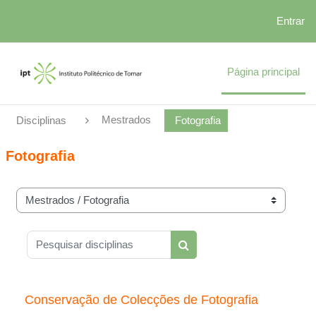
Entrar
Ir para o conteúdo principal
Página principal
Mestrados
Disciplinas
Fotografia
Fotografia
Categorias de disciplinas
Pesquisar disciplinas
Pesquisar disciplinas
Conservação de Colecções de Fotografia