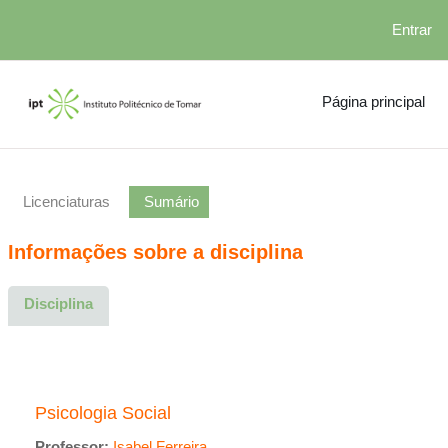
Entrar
Ir para o conteúdo principal
Página principal
Licenciaturas
Sumário
Informações sobre a disciplina
Disciplina
Psicologia Social
Professor:
Isabel Ferreira