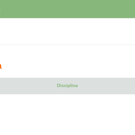
t
a
Disciplina