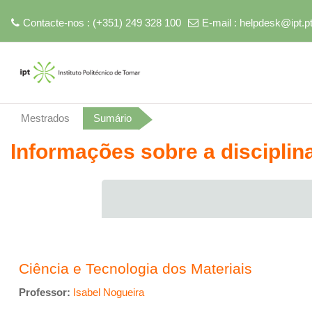
Contacte-nos : (+351) 249 328 100
E-mail :
helpdesk@ipt.p
Ir para o conteúdo principal
Mestrados
Sumário
Informações sobre a disciplin
Ciência e Tecnologia dos Materiais
Professor:
Isabel Nogueira