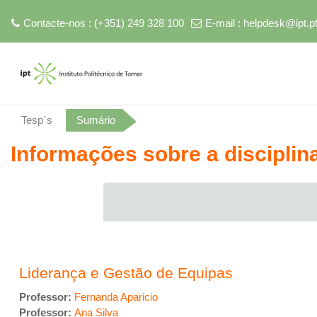
Contacte-nos : (+351) 249 328 100
E-mail :
helpdesk@ipt.p
Ir para o conteúdo principal
Tesp´s
Sumário
Informações sobre a disciplin
Liderança e Gestão de Equipas
Professor:
Fernanda Aparicio
Professor:
Ana Silva