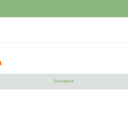
t
a
Disciplina