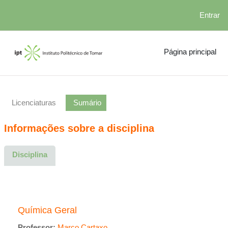
Entrar
Ir para o conteúdo principal
Página principal
Licenciaturas
Sumário
Informações sobre a disciplina
Disciplina
Química Geral
Professor:
Marco Cartaxo