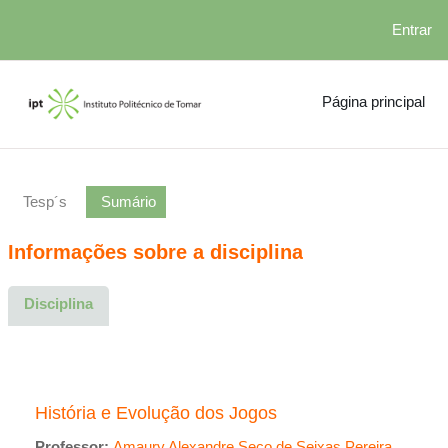
Entrar
Ir para o conteúdo principal
Página principal
Tesp´s
Sumário
Informações sobre a disciplina
Disciplina
História e Evolução dos Jogos
Professor:
Amaury Alexandre Seco de Seixas Pereira