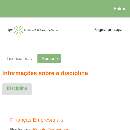
Entrar
Ir para o conteúdo principal
Página principal
Licenciaturas
Sumário
Informações sobre a disciplina
Disciplina
Finanças Empresariais
Professor:
Renato Domingues