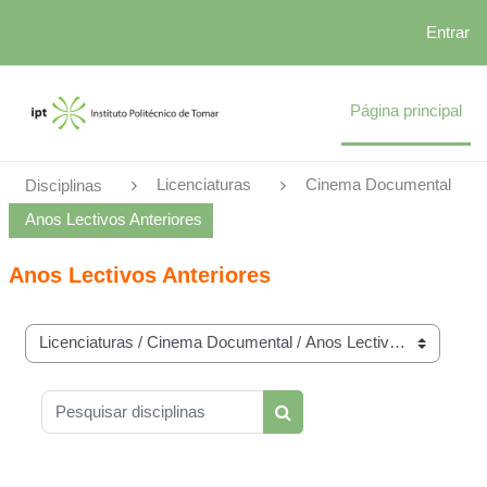
Entrar
Ir para o conteúdo principal
Página principal
Licenciaturas
Cinema Documental
Disciplinas
Anos Lectivos Anteriores
Anos Lectivos Anteriores
Categorias de disciplinas
Pesquisar disciplinas
Pesquisar disciplinas