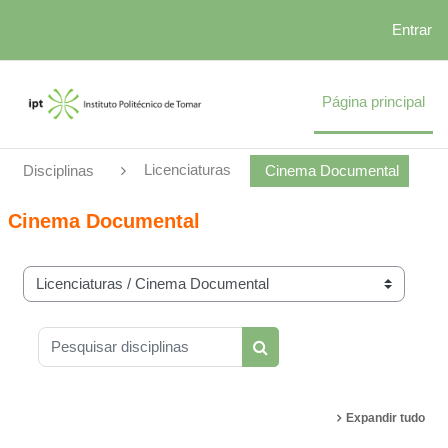
Entrar
Ir para o conteúdo principal
Página principal
Licenciaturas
Disciplinas
Cinema Documental
Cinema Documental
Categorias de disciplinas
Pesquisar disciplinas
Pesquisar disciplinas
Expandir tudo